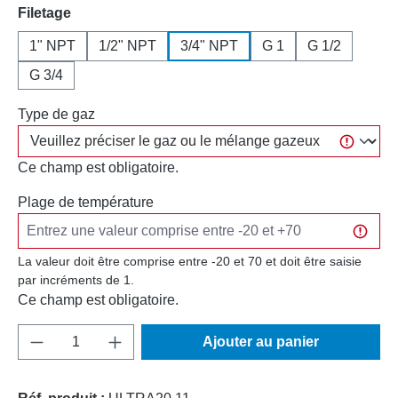
Sélectionnez
Filetage
1" NPT
1/2" NPT
3/4" NPT
G 1
G 1/2
G 3/4
Type de gaz
Ce champ est obligatoire.
Plage de température
La valeur doit être comprise entre -20 et 70 et doit être saisie
par incréments de 1.
Ce champ est obligatoire.
Quantité de produit : Entrez la quantité souh
Ajouter au panier