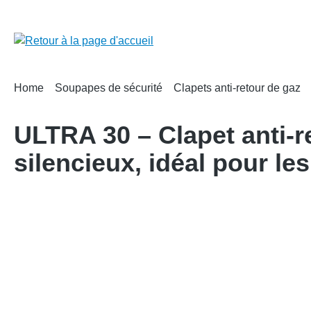
recherche
Passer à la navigation principale
Home
Soupapes de sécurité
Clapets anti‑retour de gaz
ULTRA 30 – Clapet anti-r
silencieux, idéal pour le
Ignorer la galerie d'images