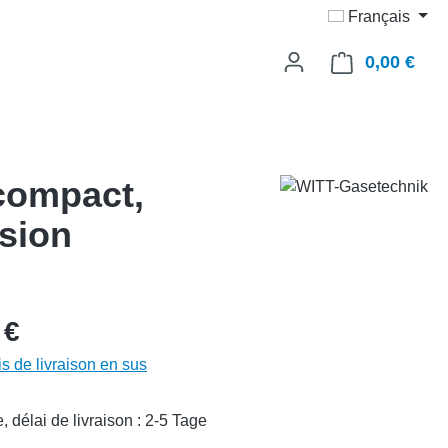
Français
0,00 €
Le p
 compact,
ssion
 €
is de livraison en sus
 délai de livraison : 2-5 Tage