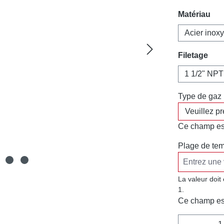
Sélectionn
Matériau
Acier inox
Sélectionn
Filetage
1 1/2" NPT
Type de gaz
Ce champ est
Plage de tem
La valeur doit
1.
Ce champ est
Quantité