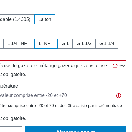
ez
ydable (1.4305)
Laiton
ez
1 1/4" NPT
1" NPT
G 1
G 1 1/2
G 1 1/4
 obligatoire.
pérature
 être comprise entre -20 et 70 et doit être saisie par incréments de
 obligatoire.
 de produit : Entrez la quantité souhaitée o