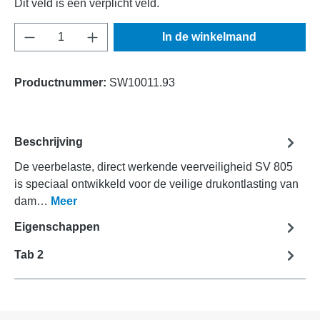
Dit veld is een verplicht veld.
Producthoeveelheid: Voer de gewenste hoeve
In de winkelmand
Productnummer:
SW10011.93
Beschrijving
De veerbelaste, direct werkende veerveiligheid SV 805
is speciaal ontwikkeld voor de veilige drukontlasting van
dam…
Meer
Eigenschappen
Tab 2