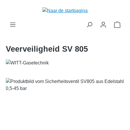
hoofdinhoud
Wink
Veerveiligheid SV 805
Afbeeldingengalerij overslaan