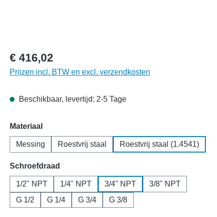
€ 416,02
Prijzen incl. BTW en excl. verzendkosten
Beschikbaar, levertijd: 2-5 Tage
Selecteer
Materiaal
Messing
Roestvrij staal
Roestvrij staal (1.4541)
Selecteer
Schroefdraad
1/2" NPT
1/4" NPT
3/4" NPT
3/8" NPT
G 1/2
G 1/4
G 3/4
G 3/8