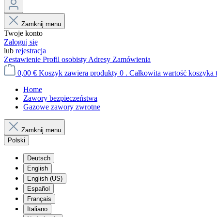
Zamknij menu
Twoje konto
Zaloguj się
lub
rejestracja
Zestawienie
Profil osobisty
Adresy
Zamówienia
0,00 €
Koszyk zawiera produkty 0 . Całkowita wartość koszyka t
Home
Zawory bezpieczeństwa
Gazowe zawory zwrotne
Zamknij menu
Polski
Deutsch
English
English (US)
Español
Français
Italiano