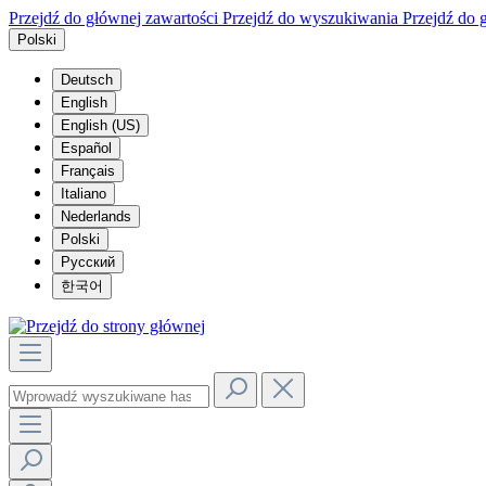
Przejdź do głównej zawartości
Przejdź do wyszukiwania
Przejdź do 
Polski
Deutsch
English
English (US)
Español
Français
Italiano
Nederlands
Polski
Русский
한국어