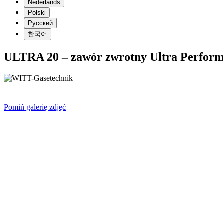
Nederlands
Polski
Русский
한국어
ULTRA 20 – zawór zwrotny Ultra Performa
Pomiń galerię zdjęć