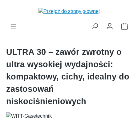
wnej zawartości
Kosz
ULTRA 30 – zawór zwrotny o
ultra wysokiej wydajności:
kompaktowy, cichy, idealny do
zastosowań
niskociśnieniowych
Pomiń galerię zdjęć