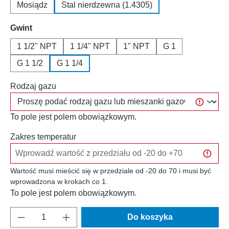
Mosiądz
Stal nierdzewna (1.4305)
Wybierz
Gwint
1 1/2" NPT
1 1/4" NPT
1" NPT
G 1
G 1 1/2
G 1 1/4
Rodzaj gazu
To pole jest polem obowiązkowym.
Zakres temperatur
Wartość musi mieścić się w przedziale od -20 do 70 i musi być
wprowadzona w krokach co 1.
To pole jest polem obowiązkowym.
Ilość produktu: Wprowadź żądaną ilość lub u
Do koszyka