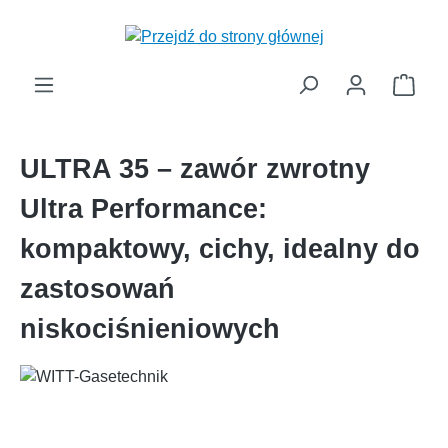
wnej zawartości
Kosz
ULTRA 35 – zawór zwrotny
Ultra Performance:
kompaktowy, cichy, idealny do
zastosowań
niskociśnieniowych
Pomiń galerię zdjęć