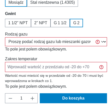
Mosiądz
Stal nierdzewna (1.4305)
Wybierz
Gwint
1 1/2" NPT
2" NPT
G 1 1/2
G 2
Rodzaj gazu
To pole jest polem obowiązkowym.
Zakres temperatur
Wartość musi mieścić się w przedziale od -20 do 70 i musi być
wprowadzona w krokach co 1.
To pole jest polem obowiązkowym.
Ilość produktu: Wprowadź żądaną ilość lub u
Do koszyka