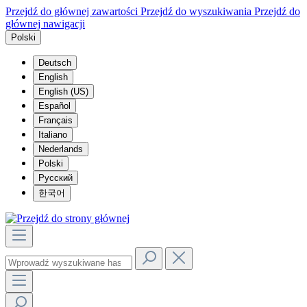
Przejdź do głównej zawartości
Przejdź do wyszukiwania
Przejdź do
głównej nawigacji
Polski
Deutsch
English
English (US)
Español
Français
Italiano
Nederlands
Polski
Русский
한국어