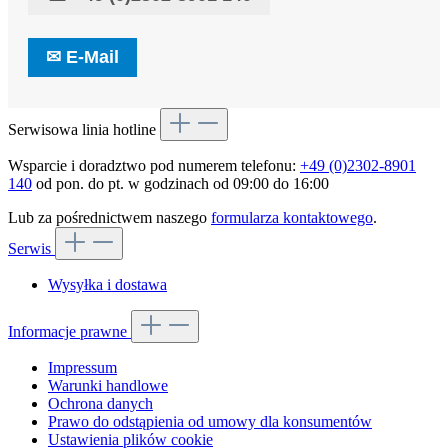
✉
E-Mail
Serwisowa linia hotline
Wsparcie i doradztwo pod numerem telefonu:
+49 (0)2302-8901
140
od pon. do pt. w godzinach od 09:00 do 16:00
Lub za pośrednictwem naszego
formularza kontaktowego
.
Serwis
Wysyłka i dostawa
Informacje prawne
Impressum
Warunki handlowe
Ochrona danych
Prawo do odstąpienia od umowy dla konsumentów
Ustawienia plików cookie