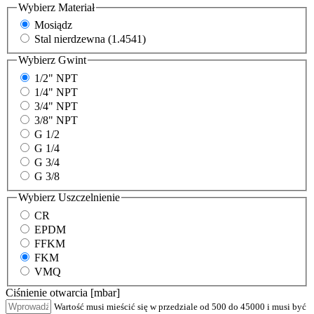
Wybierz
Materiał
Mosiądz
Stal nierdzewna (1.4541)
Wybierz
Gwint
1/2" NPT
1/4" NPT
3/4" NPT
3/8" NPT
G 1/2
G 1/4
G 3/4
G 3/8
Wybierz
Uszczelnienie
CR
EPDM
FFKM
FKM
VMQ
Ciśnienie otwarcia [mbar]
Wartość musi mieścić się w przedziale od 500 do 45000 i musi być