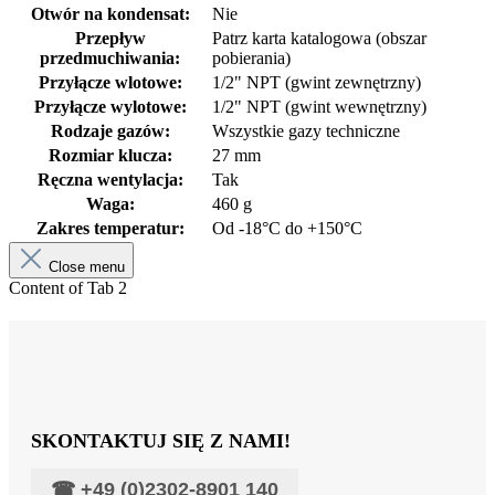
Otwór na kondensat:
Nie
Przepływ
Patrz karta katalogowa (obszar
przedmuchiwania:
pobierania)
Przyłącze wlotowe:
1/2" NPT (gwint zewnętrzny)
Przyłącze wylotowe:
1/2" NPT (gwint wewnętrzny)
Rodzaje gazów:
Wszystkie gazy techniczne
Rozmiar klucza:
27 mm
Ręczna wentylacja:
Tak
Waga:
460 g
Zakres temperatur:
Od -18°C do +150°C
Close menu
Content of Tab 2
SKONTAKTUJ SIĘ Z NAMI!
☎
+49 (0)2302-8901 140