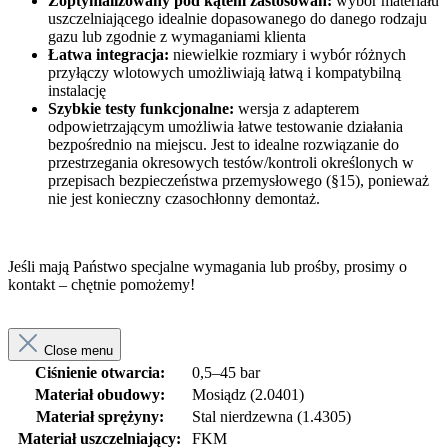
Zoptymalizowany pod kątem zastosowań:
wybór materiału
uszczelniającego idealnie dopasowanego do danego rodzaju
gazu lub zgodnie z wymaganiami klienta
Łatwa integracja:
niewielkie rozmiary i wybór różnych
przyłączy wlotowych umożliwiają łatwą i kompatybilną
instalację
Szybkie testy funkcjonalne:
wersja z adapterem
odpowietrzającym umożliwia łatwe testowanie działania
bezpośrednio na miejscu. Jest to idealne rozwiązanie do
przestrzegania okresowych testów/kontroli określonych w
przepisach bezpieczeństwa przemysłowego (§15), ponieważ
nie jest konieczny czasochłonny demontaż.
Jeśli mają Państwo specjalne wymagania lub prośby, prosimy o
kontakt – chętnie pomożemy!
Close menu
Ciśnienie otwarcia:
0,5–45 bar
Materiał obudowy:
Mosiądz (2.0401)
Materiał sprężyny:
Stal nierdzewna (1.4305)
Materiał uszczelniający:
FKM