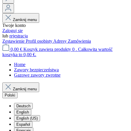
Zamknij menu
Twoje konto
Zaloguj się
lub
rejestracja
Zestawienie
Profil osobisty
Adresy
Zamówienia
0,00 €
Koszyk zawiera produkty 0 . Całkowita wartość
koszyka to 0,00 €.
Home
Zawory bezpieczeństwa
Gazowe zawory zwrotne
Zamknij menu
Polski
Deutsch
English
English (US)
Español
Français