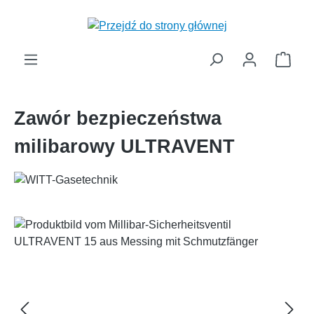
wnej zawartości
Kosz
Zawór bezpieczeństwa
milibarowy ULTRAVENT
Pomiń galerię zdjęć