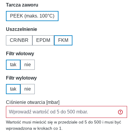
Wybierz
Tarcza zaworu
PEEK (maks. 100°C)
Wybierz
Uszczelnienie
CR/NBR
EPDM
FKM
Wybierz
Filtr wlotowy
tak
nie
Wybierz
Filtr wylotowy
tak
nie
Ciśnienie otwarcia [mbar]
Wartość musi mieścić się w przedziale od 5 do 500 i musi być
wprowadzona w krokach co 1.